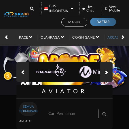
BHS
Live
Versi
Chat
Mobile
INDONESIA
DAFTAR
MASUK
SINO
RACE
OLAHRAGA
CRASH GAME
ARCADE
AVIATOR
SEMUA
PERMAINAN
ARCADE