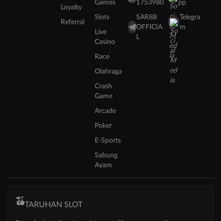
Games
1753980
pp
Loyalty
Slots
SAR88
Telegra
Referral
OFFICIA
m
Live
L
Casino
Race
Olahraga
Crash
Game
Arcade
Poker
E-Sports
Sabung
Ayam
TARUHAN SLOT