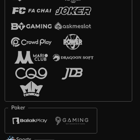
Poker
E-Sports