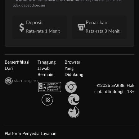
tidak dapat diproses
Deposit
Penarikan
Rata-rata 1 Menit
Rata-rata 3 Menit
Bersertifikasi
Tanggung
Browser
Dari
Jawab
Yang
Bermain
Didukung
©2026 SAR88. Hak
cipta dilindungi | 18+
Platform Penyedia Layanan