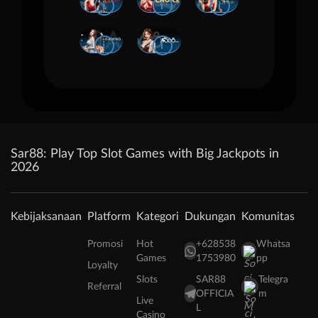
i
i
i
i
i
Sar88: Play Top Slot Games with Big Jackpots in
2026
Kebijaksanaan
Platform
Kategori
Dukungan
Komunitas
Promosi
Hot
+628538
Whatsa
Games
1753980
pp
Loyalty
Slots
SAR88
Telegra
Referral
OFFICIA
m
Live
L
Casino