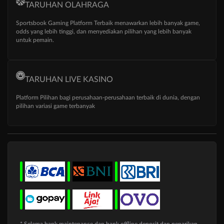
TARUHAN OLAHRAGA
Sportsbook Gaming Platform Terbaik menawarkan lebih banyak game,
odds yang lebih tinggi, dan menyediakan pilihan yang lebih banyak
untuk pemain.
TARUHAN LIVE KASINO
Platform Pilihan bagi perusahaan-perusahaan terbaik di dunia, dengan
pilihan variasi game terbanyak
* Selama bank maintenance dan bank offline deposit dan penarikan