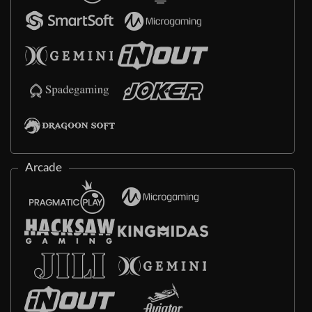
Arcade