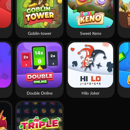
Goblin-tower
Sweet Keno
Double Online
Hilo Joker