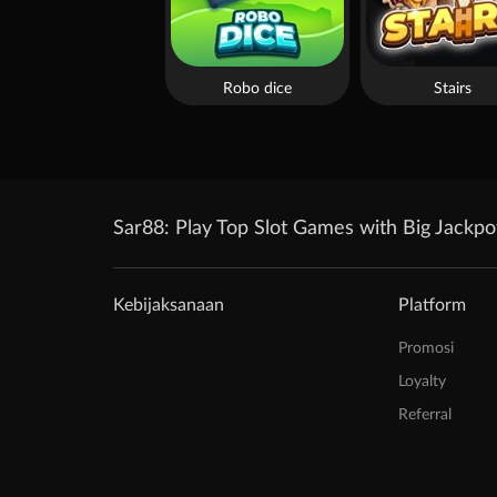
Robo dice
Stairs
Sar88: Play Top Slot Games with Big Jackpo
Kebijaksanaan
Platform
Promosi
Loyalty
Referral