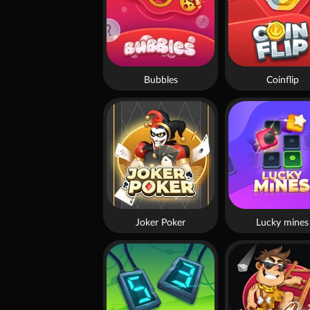
Bubbles
Сoinflip
Joker Poker
Lucky mines