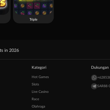
Triple
ts in 2026
Kategori
Dukungan
Hot Games
+62853
Slots
SAR88 
Live Casino
Race
Olahraga