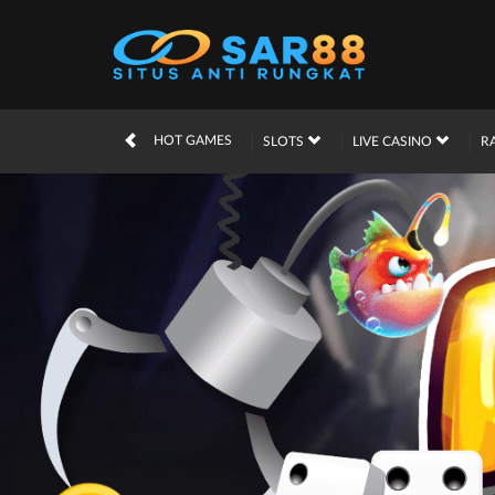
HOT GAMES
SLOTS
LIVE CASINO
R