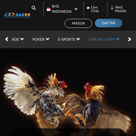
BHS
Live
Versi
Chat
Mobile
INDONESIA
DAFTAR
MASUK
PRO
ARCADE
POKER
E-SPORTS
SABUNG AYAM