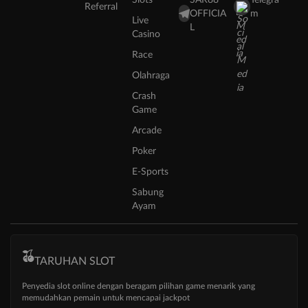
Referral
OFFICIA
m
Live
L
Casino
Race
Olahraga
Crash
Game
Arcade
Poker
E-Sports
Sabung
Ayam
TARUHAN SLOT
Penyedia slot online dengan beragam pilihan game menarik yang
memudahkan pemain untuk mencapai jackpot