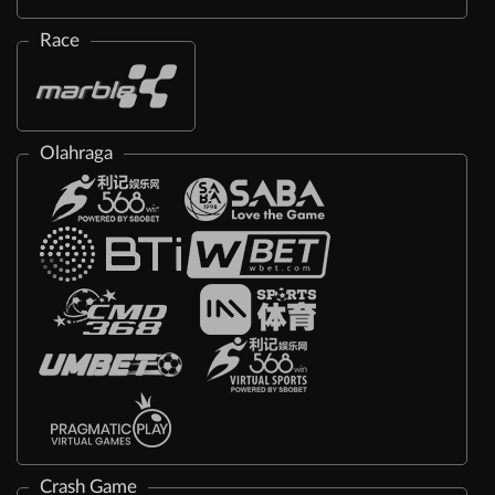
Race
Olahraga
Crash Game