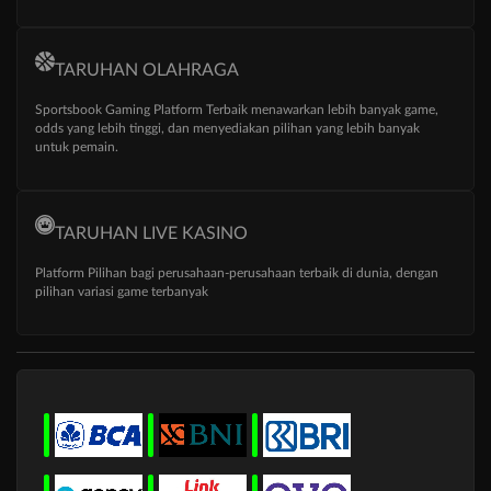
TARUHAN OLAHRAGA
Sportsbook Gaming Platform Terbaik menawarkan lebih banyak game,
odds yang lebih tinggi, dan menyediakan pilihan yang lebih banyak
untuk pemain.
TARUHAN LIVE KASINO
Platform Pilihan bagi perusahaan-perusahaan terbaik di dunia, dengan
pilihan variasi game terbanyak