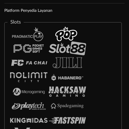
Platform Penyedia Layanan
Slots