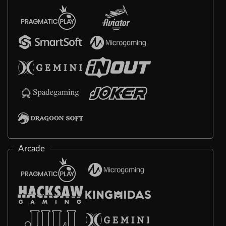
Arcade