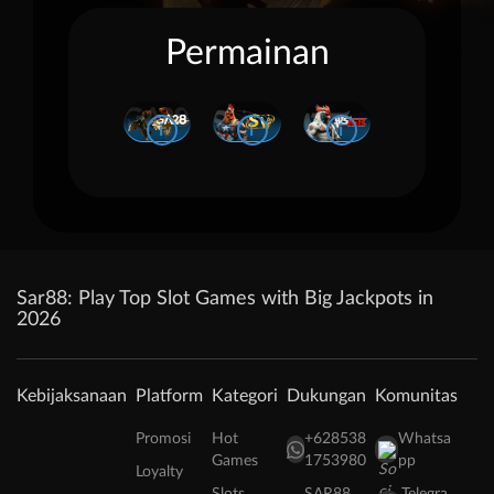
Permainan
i
i
i
Sar88: Play Top Slot Games with Big Jackpots in
2026
Kebijaksanaan
Platform
Kategori
Dukungan
Komunitas
Promosi
Hot
+628538
Whatsa
Games
1753980
pp
Loyalty
Slots
SAR88
Telegra